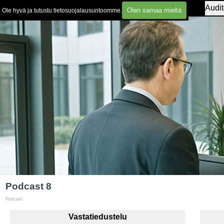
Sisältöön
Etusivu
Aiheet
Podcast
Audit
▼
▼
Olen samaa mieltä
Ole hyvä ja tutustu tietosuojalausuntoomme.
Podcast 8
Podcast
Vastatiedustelu