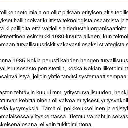
toliikennetoimiala on ollut pitkään erityisen altis teoll
tykset hallinnoivat kriittistä teknologista osaamista ja 
ä kilpailijoita että valtiollisia tiedusteluorganisaatio
kreettinen esimerkki 1980-luvulta alkaen, kun teknolo
amaan turvallisuusriskit vakavasti osaksi strategista 
nna 1985 Nokia perusti kahden hengen turvallisuu
vallisuusosasto perustettiin, koska Nokian liiketoimin
sainvälistyä, jolloin yhtiö tarvitsi systemaattisempaa 
ston tehtäviin kuului mm. yritysturvallisuuden, henki
toturvan kehittäminen.
oli valvoa erityisesti yritysvako
ttyviä kysymyksiä. Tämä oli poikkeuksellinen ja edist
malaisessa yrityskentässä. Tietoturva nähtiin selväst
keisenä osana, ei vain tukitoimintona.