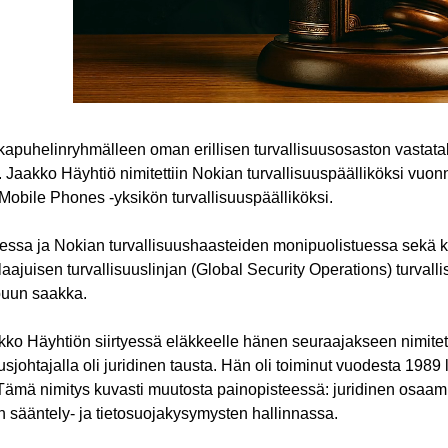
kapuhelinryhmälleen oman erillisen turvallisuusosaston vastat
n. Jaakko Häyhtiö nimitettiin Nokian turvallisuuspäälliköksi vuo
Mobile Phones -yksikön turvallisuuspäälliköksi.
essa ja Nokian turvallisuushaasteiden monipuolistuessa sekä k
ajuisen turvallisuuslinjan (Global Security Operations) turvall
uun saakka.
 Häyhtiön siirtyessä eläkkeelle hänen seuraajakseen nimitettiin 
usjohtajalla oli juridinen tausta. Hän oli toiminut vuodesta 198
ämä nimitys kuvasti muutosta painopisteessä: juridinen osaa
 sääntely- ja tietosuojakysymysten hallinnassa.