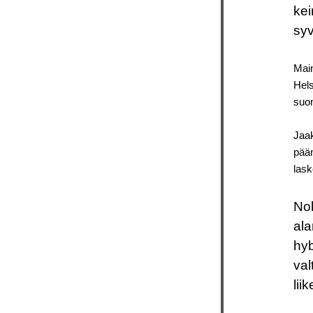
kei
syv
Main
Hels
suom
Jaak
pään
las
Nok
ala
hyb
val
lii