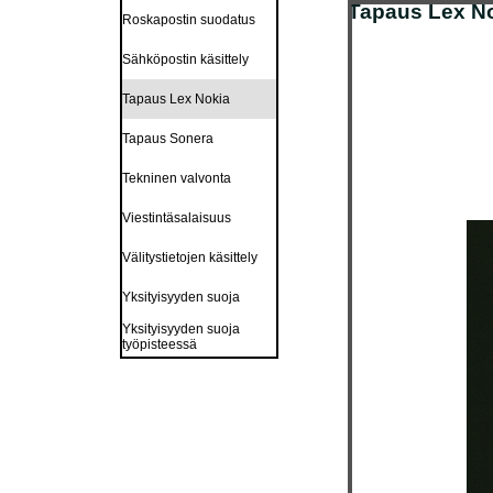
Tapaus Lex N
Roskapostin suodatus
Sähköpostin käsittely
Tapaus Lex Nokia
Tapaus Sonera
Tekninen valvonta
Viestintäsalaisuus
Välitystietojen käsittely
Yksityisyyden suoja
Yksityisyyden suoja
työpisteessä