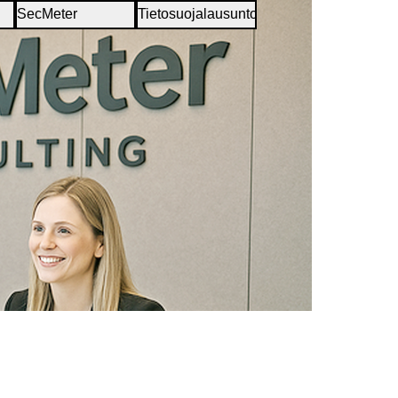
SecMeter
Tietosuojalausunto