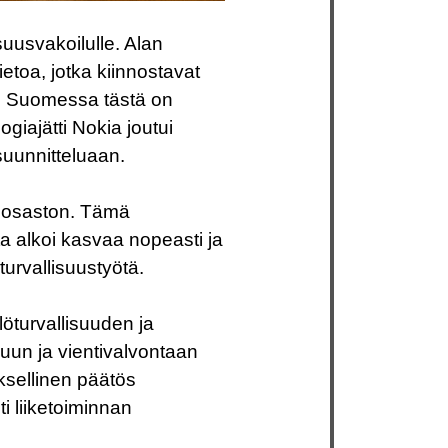
isuusvakoilulle. Alan
tietoa, jotka kiinnostavat
ita. Suomessa tästä on
giajätti Nokia joutui
suunnitteluaan.
sosaston.
Tämä
ta alkoi kasvaa nopeasti ja
turvallisuustyötä.
löturvallisuuden ja
iluun ja vientivalvontaan
yksellinen päätös
i liiketoiminnan