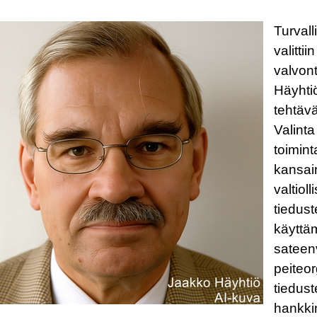
Turval
valitti
valvon
Häyhtiö
tehtäv
Valinta
toimint
kansain
valtiol
tiedust
käyttäm
sateenv
peiteor
tieduste
hankkim