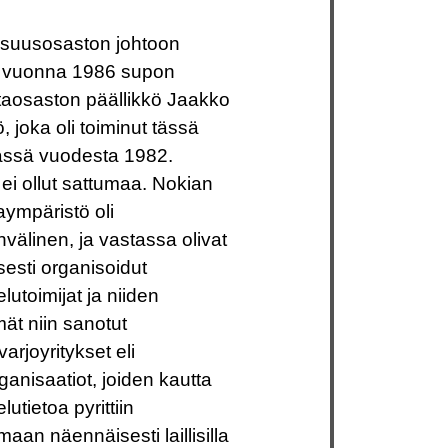
lisuusosaston johtoon
in vuonna 1986 supon
taosaston päällikkö Jaakko
, joka oli toiminut tässä
ässä vuodesta
1982.
 ei ollut sattumaa. Nokian
aympäristö oli
välinen, ja vastassa olivat
lisesti organisoidut
elutoimijat ja niiden
ät niin sanotut
arjoyritykset eli
ganisaatiot, joiden kautta
lutietoa pyrittiin
aan näennäisesti laillisilla