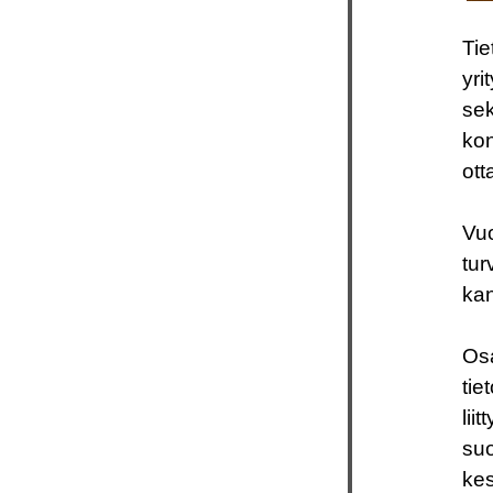
Tie
yri
sek
kon
ott
Vuo
tur
kan
Osa
tie
lii
suo
kes