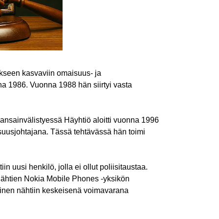
akseen kasvaviin omaisuus- ja
nna 1986. Vuonna 1988 hän siirtyi vasta
ansainvälistyessä Häyhtiö aloitti vuonna 1996
isuusjohtajana. Tässä tehtävässä hän toimi
uusi henkilö, jolla ei ollut poliisitaustaa.
9 lähtien Nokia Mobile Phones -yksikön
minen nähtiin keskeisenä voimavarana