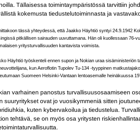
noilla. Tällaisessa toimintaympäristössä tarvittiin johd
ällistä kokemusta tiedustelutoiminnasta ja vastavako
ittakoon tässä yhteydessä, että Jaakko Häyhtiö syntyi 24.9.1942 K
ingissä pitkällisen sairauden uuvuttamana. Hän oli kuollessaan 76-vu
alaisen yritysturvallisuuden kantavista voimista.
ko Häyhtiö työskenteli ennen supon ja Nokian uraa sisäministeriön ta
euvottelijana, kun Aeroflotin Tupolev Tu-134 -tyyppinen matkustajakon
keutumaan Suomeen Helsinki-Vantaan lentoasemalle heinäkuussa 19
ian varhainen panostus turvallisuusosaamiseen osoi
n suuryritykset ovat jo vuosikymmeniä sitten joutu
ridiuhkia, kuten kybervakoilua ja tiedustelua. Turval
tion tehtävä, se on myös osa yritysten riskienhallinta
ketoimintaturvallisuutta.