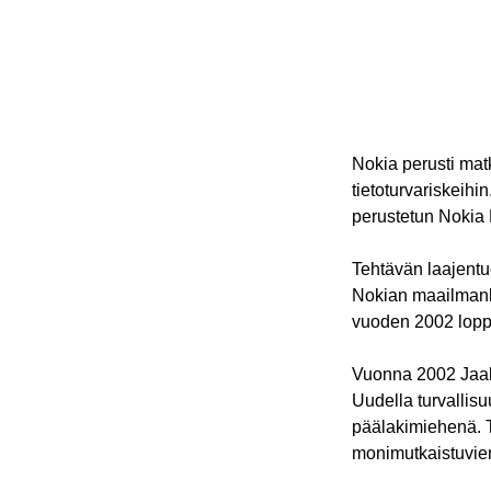
Nokia perusti mat
tietoturvariskeihi
perustetun Nokia 
Tehtävän laajentu
Nokian maailmanla
vuoden 2002 lopp
Vuonna 2002 Jaakko
Uudella turvallisu
päälakimiehenä. T
monimutkaistuvien