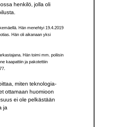
ossa henkilö, jolla oli
ilusta.
okemäellä. Hän menehtyi 19.4.2019
otias. Hän oli aikanaan yksi
rkastajana. Hän toimi mm. poliisin
e kaapattiin ja pakotettiin
.
77
ttaa, miten teknologia-
neet ottamaan huomioon
lisuus ei ole pelkästään
a ja