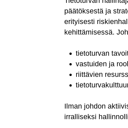
Tietoturvan hallint
päätöksestä ja stra
erityisesti riskienh
kehittämisessä.
Joh
tietoturvan tavoi
vastuiden ja ro
riittävien resur
tietoturvakulttu
Ilman johdon aktiivi
irralliseksi hallinno