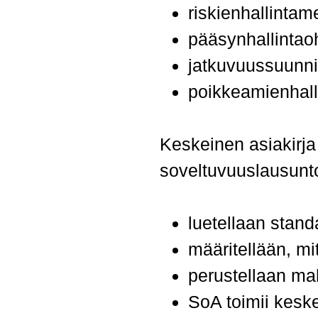
riskienhallintam
pääsynhallintaoh
jatkuvuussuunni
poikkeamienhall
Keskeinen asiakirja 
soveltuvuuslausunt
luetellaan standa
määritellään, mi
perustellaan mah
SoA toimii keske