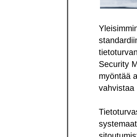
Yleisimmin
standardii
tietoturva
Security 
myöntää ak
vahvistaa 
Tietoturva
systemaatt
sitoutumis