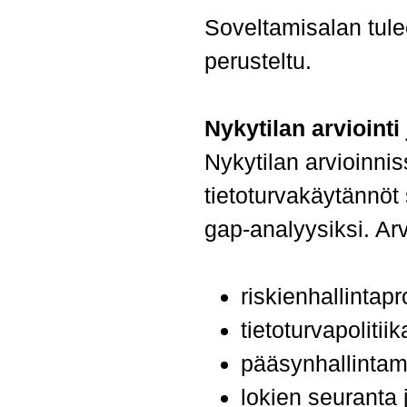
Soveltamisalan tulee
perusteltu.
Nykytilan arviointi
Nykytilan arvioinni
tietoturvakäytännöt
gap-analyysiksi.
Arv
riskienhallintap
tietoturvapolitii
pääsynhallintam
lokien seuranta 