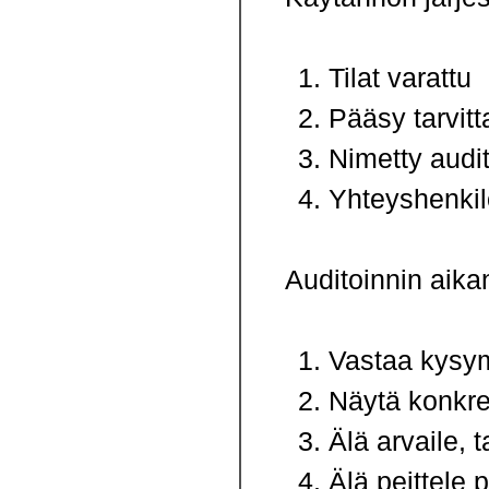
Tilat varattu
Pääsy tarvitta
Nimetty audi
Yhteyshenkilö
Auditoinnin aika
Vastaa kysymy
Näytä konkre
Älä arvaile, t
Älä peittele p