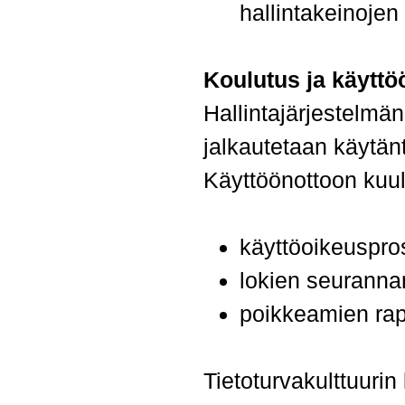
hallintakeinojen 
Koulutus ja käyttö
Hallintajärjestelmä
jalkautetaan käytän
Käyttöönottoon kuul
käyttöoikeuspro
lokien seurannan
poikkeamien rapo
Tietoturvakulttuurin