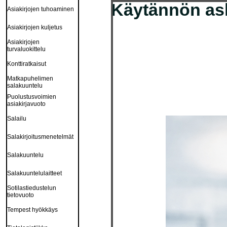
Käytännön aske
Asiakirjojen tuhoaminen
Asiakirjojen kuljetus
Asiakirjojen
turvaluokittelu
Konttiratkaisut
Matkapuhelimen
salakuuntelu
Puolustusvoimien
asiakirjavuoto
Salailu
Salakirjoitusmenetelmät
Salakuuntelu
Salakuuntelulaitteet
Sotilastiedustelun
tietovuoto
Tempest hyökkäys