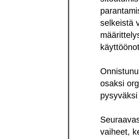
parantamis
selkeistä 
määrittely
käyttöönot
Onnistunut
osaksi org
pysyväksi 
Seuraavass
vaiheet, 