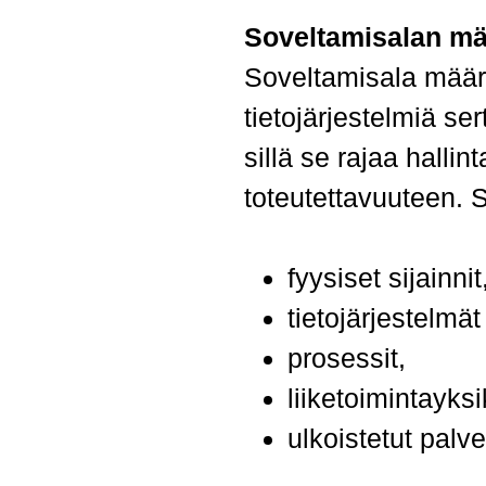
Soveltamisalan mää
Soveltamisala määrit
tietojärjestelmiä ser
sillä se rajaa halli
toteutettavuuteen.
S
fyysiset sijainnit
tietojärjestelmät
prosessit,
liiketoimintayksi
ulkoistetut palve