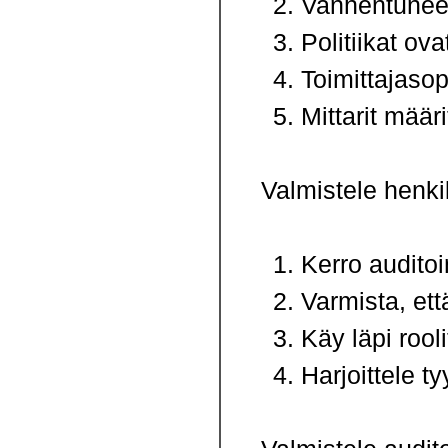
Vanhentuneet
Politiikat ov
Toimittajaso
Mittarit määri
Valmistele henkil
Kerro auditoi
Varmista, ett
Käy läpi rooli
Harjoittele t