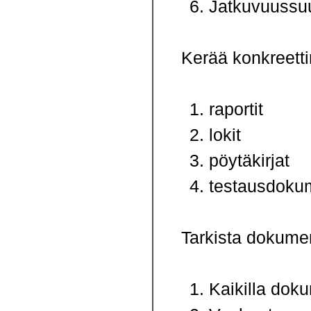
Jatkuvuussuun
Kerää konkreetti
raportit
lokit
pöytäkirjat
testausdokum
Tarkista dokume
Kaikilla doku