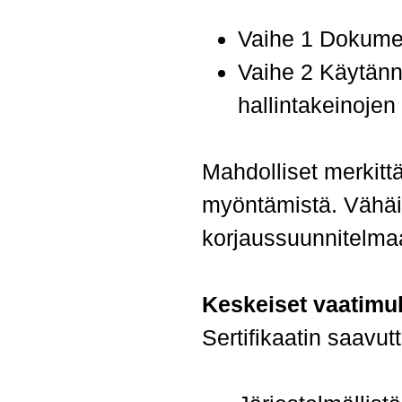
Vaihe 1 Dokument
Vaihe 2 Käytännö
hallintakeinojen
Mahdolliset merkitt
myöntämistä. Vähäi
korjaussuunnitelma
Keskeiset vaatimuk
Sertifikaatin saavut