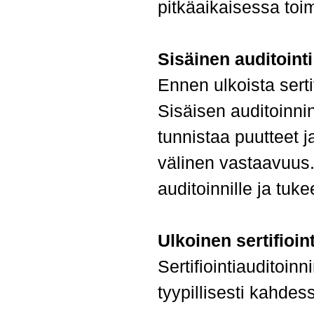
pitkäaikaisessa toi
Sisäinen auditointi
Ennen ulkoista sertif
Sisäisen auditoinnin
tunnistaa puutteet 
välinen vastaavuus
auditoinnille ja tuk
Ulkoinen sertifioint
Sertifiointiauditoinn
tyypillisesti kahde