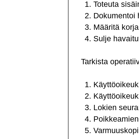
Toteuta sisäi
Dokumentoi h
Määritä korja
Sulje havaitu
Tarkista operatiiv
Käyttöoikeuks
Käyttöoikeuk
Lokien seura
Poikkeamienha
Varmuuskopio