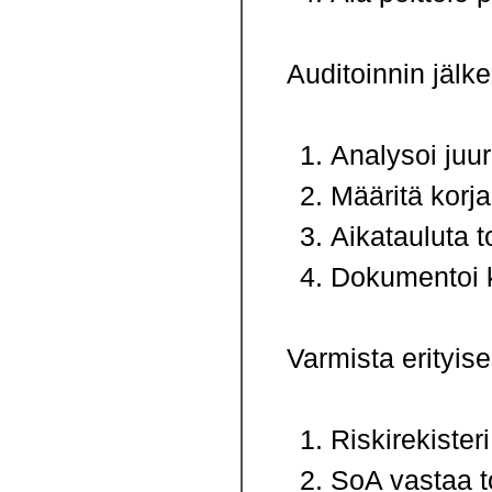
Auditoinnin jälke
Analysoi juur
Määritä korja
Aikatauluta t
Dokumentoi k
Varmista erityise
Riskirekisteri
SoA vastaa to