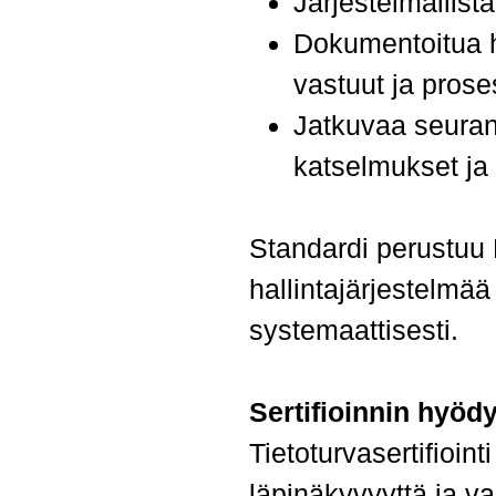
Järjestelmällistä
Dokumentoitua ha
vastuut ja pros
Jatkuvaa seurant
katselmukset ja 
Standardi perustuu
hallintajärjestelmää
systemaattisesti.
Sertifioinnin hyödy
Tietoturvasertifioin
läpinäkyvyyttä ja va