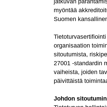
jatkuvan parantamis
myöntää akkreditoitu
Suomen kansallinen 
Tietoturvasertifioin
organisaation toimin
sitoutumista, riskip
27001 -standardin mu
vaiheista, joiden ta
päivittäistä toiminta
Johdon sitoutumin