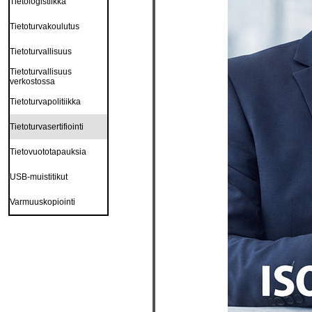
Tietologistiikka
Tietoturvakoulutus
Tietoturvallisuus
Tietoturvallisuus
verkostossa
Tietoturvapolitiikka
Tietoturvasertifiointi
Tietovuototapauksia
USB-muistitikut
Varmuuskopiointi