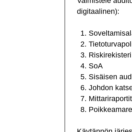
Valmistele audito
digitaalinen):
Soveltamisal
Tietoturvapoli
Riskirekisteri
SoA
Sisäisen audi
Johdon katse
Mittariraportit
Poikkeamarek
Käytännön järjest