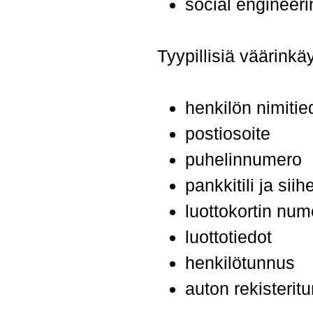
social engineer
Ohita valikko
Tyypillisiä väärinkä
henkilön nimitie
postiosoite
puhelinnumero
pankkitili ja siih
luottokortin num
luottotiedot
henkilötunnus
auton rekisterit