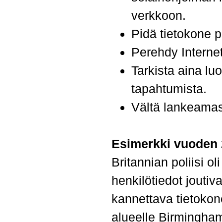
verkkoon.
Pidä tietokone 
Perehdy Interneti
Tarkista aina lu
tapahtumista.
Vältä lankeamas
Esimerkki vuoden 
Britannian poliisi o
henkilötiedot joutiva
kannettava tietokone
alueelle Birmingham