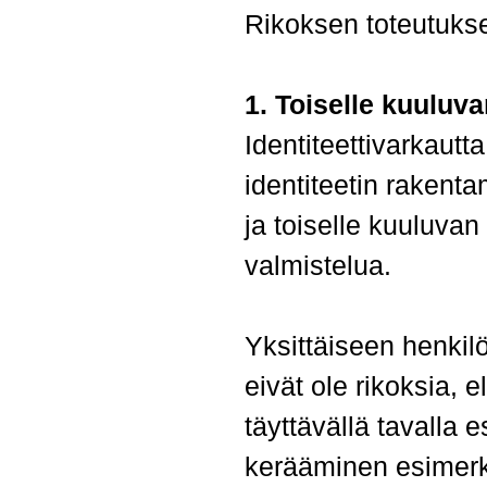
Rikoksen toteutuksee
1. Toiselle kuuluv
Identiteettivarkautt
identiteetin rakenta
ja toiselle kuuluvan
valmistelua.
Yksittäiseen henkilö
eivät ole rikoksia, 
täyttävällä tavalla 
kerääminen esimerki