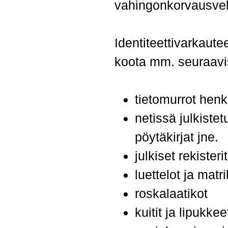
vahingonkorvausvelvo
Identiteettivarkaute
koota mm. seuraavis
tietomurrot henki
netissä julkistet
pöytäkirjat jne.
julkiset rekisteri
luettelot ja matri
roskalaatikot
kuitit ja lipukke