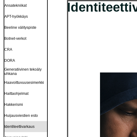
Identiteett
Ansatekniikat
APT-hyökkäys
Beeline välityspiste
Botnet-verkot
CRA
DORA
Generatiivinen tekoäly
uhkana
Haavoittuvuusesimerkki
Haittaohjelmat
Hakkerismi
Huijausviestien esto
Identiteettivarkaus