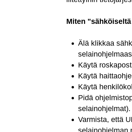
Miten "sähköiseltä
Älä klikkaa sähkö
selainohjelmaasi
Käytä roskapost
Käytä haittaohje
Käytä henkilöko
Pidä ohjelmistop
selainohjelmat).
Varmista, että U
selainohjelman n