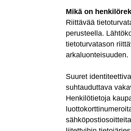
Mikä on henkilöreki
Riittävää tietoturva
perusteella. Lähtöko
tietoturvatason riit
arkaluonteisuuden.
Suuret identiteettiv
suhtauduttava vakava
Henkilötietoja kaup
luottokorttinumeroit
sähköpostiosoitteita
liitettyihin tietojärj