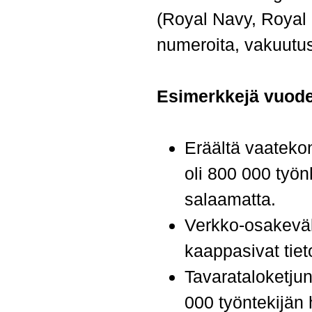
(Royal Navy, Royal
numeroita, vakuutus
Esimerkkejä vuode
Eräältä vaatekon
oli 800 000 työn
salaamatta.
Verkko-osakeväli
kaappasivat tiet
Tavarataloketjun
000 työntekijän 