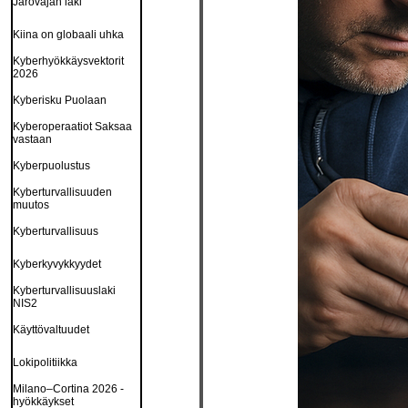
Jarovajan laki
Kiina on globaali uhka
Kyberhyökkäysvektorit
2026
Kyberisku Puolaan
Kyberoperaatiot Saksaa
vastaan
Kyberpuolustus
Kyberturvallisuuden
muutos
Kyberturvallisuus
Kyberkyvykkyydet
Kyberturvallisuuslaki
NIS2
Käyttövaltuudet
Lokipolitiikka
Milano–Cortina 2026 -
hyökkäykset