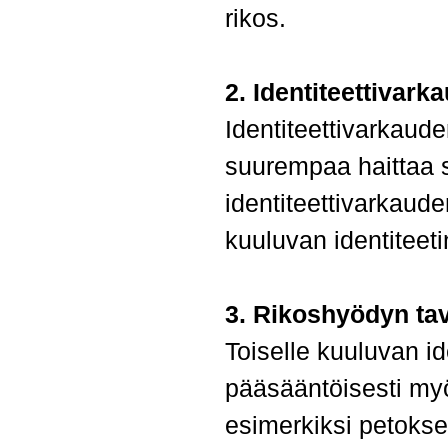
rikos.
2. Identiteettivark
Identiteettivarkaude
suurempaa haittaa si
identiteettivarkaude
kuuluvan identiteet
3. Rikoshyödyn tav
Toiselle kuuluvan i
pääsääntöisesti myö
esimerkiksi petokse