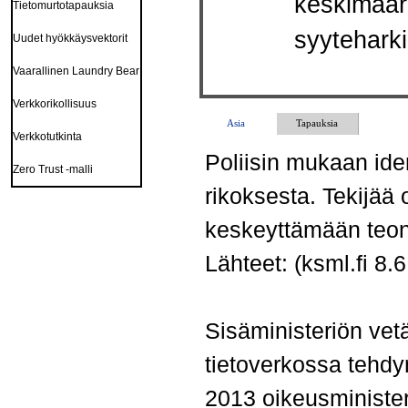
keskimääri
Tietomurtotapauksia
syyteharki
Uudet hyökkäysvektorit
Vaarallinen Laundry Bear
Verkkorikollisuus
Asia
Tapauksia
Verkkotutkinta
Poliisin mukaan ide
Zero Trust -malli
rikoksesta. Tekijää 
keskeyttämään teon 
Lähteet: (ksml.fi 8.
Sisäministeriön vet
tietoverkossa tehdy
2013 oikeusministeri