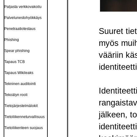
Paljasta verkkovakoilu
Palvelunestohyökkäys
Suuret tie
Penetraatiotestaus
Phishing
myös muihi
Spear phishing
vääriin kä
Tapaus TCB
identiteet
Tapaus Wikileaks
Tekninen auditointi
Identiteet
Tekoälyn rooli
rangaistav
Tietojärjestelmälokit
jälkeen, 
Tietoliikenneturvallisuus
identiteett
Tietoliikenteen suojaus