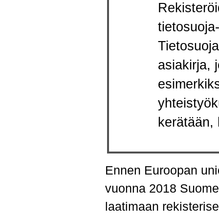
Rekisteröi
tietosuoja
Tietosuoja
asiakirja, 
esimerkiksi
yhteistyök
kerätään, 
Ennen Euroopan unio
vuonna 2018 Suomen he
laatimaan rekisterise