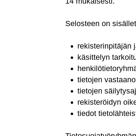
14 mukaisesti.
Selosteen on sisälle
rekisterinpitäjän
käsittelyn tarkoi
henkilötietoryhmä
tietojen vastaano
tietojen säilytysa
rekisteröidyn oik
tiedot tietolähtei
Tietosuojatyöryhmän