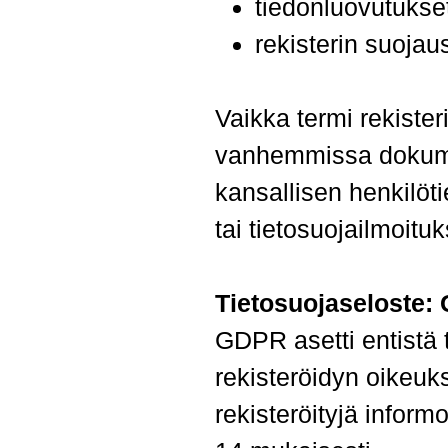
tiedonluovutukset
Ohita valikko
rekisterin suojau
Vaikka termi rekister
vanhemmissa dokume
kansallisen henkilöti
tai tietosuojailmoituk
Tietosuojaseloste:
GDPR asetti entistä 
rekisteröidyn oikeuks
rekisteröityjä inform