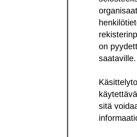
organisaat
henkilötie
rekisterinp
on pyydet
saataville.
Käsittelyt
käytettävä
sitä voida
informaati