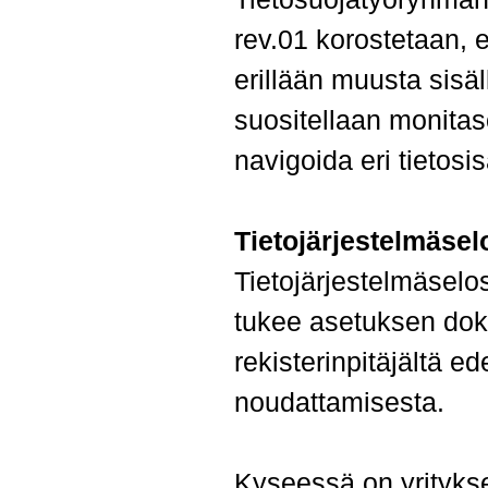
rev.01 korostetaan, e
erillään muusta sisä
suositellaan monitaso
navigoida eri tietosisä
Tietojärjestelmäsel
Tietojärjestelmäselo
tukee asetuksen dokum
rekisterinpitäjältä e
noudattamisesta.
Kyseessä on yritykse