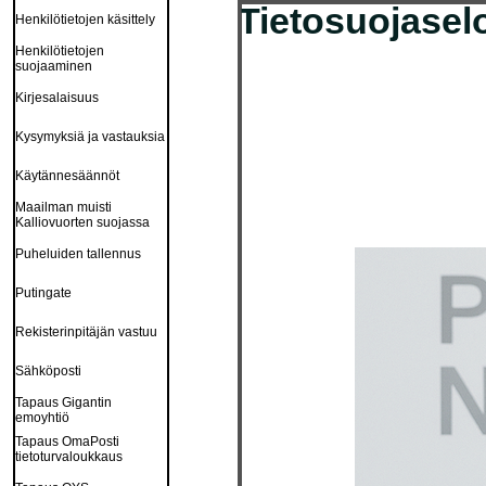
Tietosuojasel
Henkilötietojen käsittely
Henkilötietojen
suojaaminen
Kirjesalaisuus
Kysymyksiä ja vastauksia
Käytännesäännöt
Maailman muisti
Kalliovuorten suojassa
Puheluiden tallennus
Putingate
Rekisterinpitäjän vastuu
Sähköposti
Tapaus Gigantin
emoyhtiö
Tapaus OmaPosti
tietoturvaloukkaus