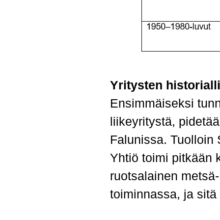
Yritysten historiall
Ensimmäiseksi tunne
liikeyritystä, pidet
Falunissa. Tuolloin 
Yhtiö toimi pitkään
Ohita valikko
ruotsalainen metsä-
toiminnassa, ja sit