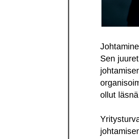
Johtaminen
Sen juuret
johtamise
organisoi
ollut läsn
Yritysturv
johtamisen