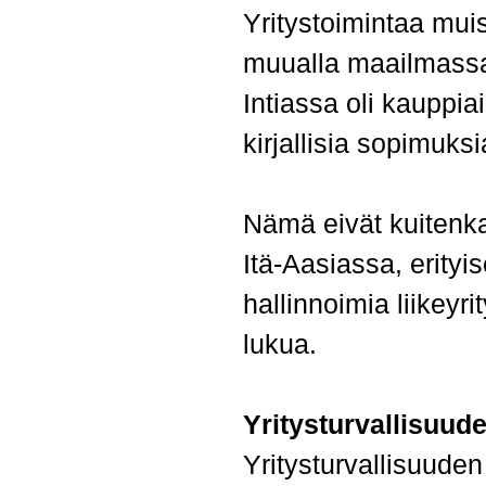
Yritystoimintaa mui
muualla maailmassa
Intiassa oli kauppia
kirjallisia sopimuksi
Nämä eivät kuitenka
Itä-Aasiassa, erityi
hallinnoimia liikeyr
lukua.
Yritysturvallisuud
Yritysturvallisuuden