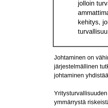
jolloin tur
ammattimai
kehitys, j
turvallisu
Johtaminen on vähin
järjestelmällinen tu
johtaminen yhdistää 
Yritysturvallisuude
ymmärrystä riskeistä