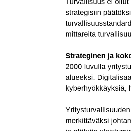
Turvallisuus ei ollu
strategisiin päätök
turvallisuusstandardi
mittareita turvallisu
Strateginen ja kok
2000-luvulla yritystu
alueeksi. Digitalisaa
kyberhyökkäyksiä, hy
Yritysturvallisuuden
merkittäväksi johtam