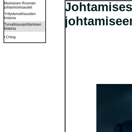
Johtamisest
Muinaisen Rooman
johtamisviisaudet
Yritysturvallisuuden
johtamisee
historia
Turvallisuusjohtamisen
historia
I Ching