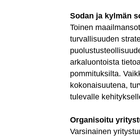
Sodan ja kylmän s
Toinen maailmansota
turvallisuuden strate
puolustusteollisuud
arkaluontoista tieto
pommituksilta. Vaikk
kokonaisuutena, tur
tulevalle kehityksell
Organisoitu yritys
Varsinainen yrityst