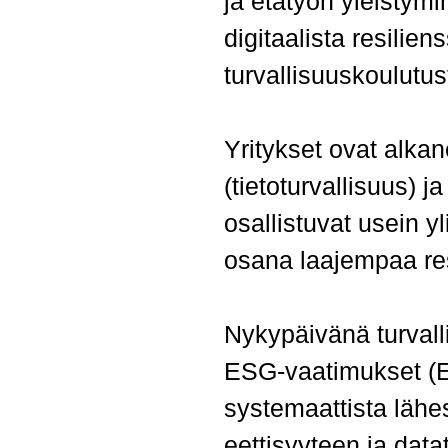
ja etätyön yleistym
digitaalista resilien
turvallisuuskoulutus
Yritykset ovat alka
(tietoturvallisuus) 
osallistuvat usein 
osana laajempaa resi
Nykypäivänä turvalli
ESG-vaatimukset (En
systemaattista lähe
eettisyyteen ja dat