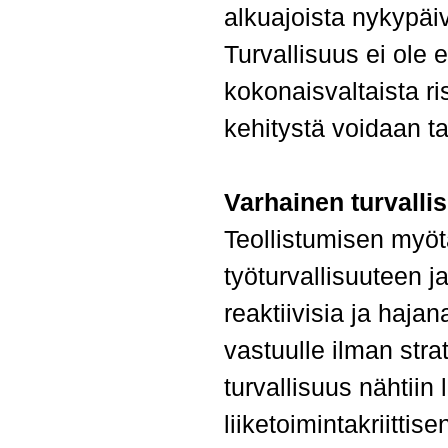
alkuajoista nykypäi
Turvallisuus ei ole
kokonaisvaltaista ris
kehitystä voidaan ta
Varhainen turvalli
Teollistumisen myötä
työturvallisuuteen ja
reaktiivisia ja hajan
vastuulle ilman stra
turvallisuus nähtiin
liiketoimintakriittis