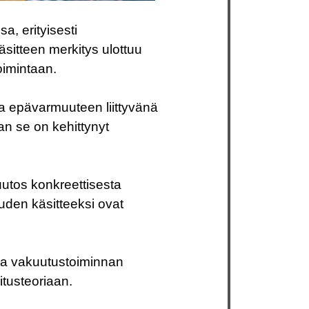
, erityisesti
äsitteen merkitys ulottuu
oimintaan.
a epävarmuuteen liittyvänä
aan se on kehittynyt
utos konkreettisesta
uden käsitteeksi ovat
ta vakuutustoiminnan
tusteoriaan.