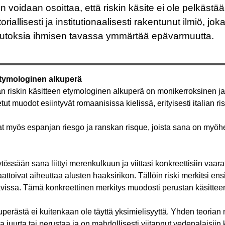
n voidaan osoittaa, että riskin käsite ei ole pelkästä
toriallisesti ja institutionaalisesti rakentunut ilmiö, jo
toksia ihmisen tavassa ymmärtää epävarmuutta.
etymologinen alkuperä
 riskin käsitteen etymologinen alkuperä on monikerroksinen ja
ut muodot esiintyvät romaanisissa kielissä, erityisesti italian r
at myös espanjan riesgo ja ranskan risque, joista sana on myöh
ssään sana liittyi merenkulkuun ja viittasi konkreettisiin vaarat
aattoivat aiheuttaa alusten haaksirikon. Tällöin riski merkitsi ensi
avissa. Tämä konkreettinen merkitys muodosti perustan käsitte
perästä ei kuitenkaan ole täyttä yksimielisyyttä. Yhden teoria
taa juurta tai perustaa ja on mahdollisesti viitannut vedenalaisiin 