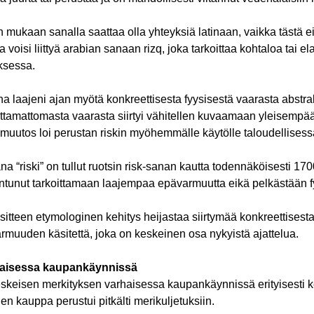
ukaan sanalla saattaa olla yhteyksiä latinaan, vaikka tästä ei
na voisi liittyä arabian sanaan rizq, joka tarkoittaa kohtaloa tai
ksessa.
na laajeni ajan myötä konkreettisesta fyysisestä vaarasta abstr
ottamattomasta vaarasta siirtyi vähitellen kuvaamaan yleisempä
uutos loi perustan riskin myöhemmälle käytölle taloudellisessa
 “riski” on tullut ruotsin risk-sanan kautta todennäköisesti 1
iintunut tarkoittamaan laajempaa epävarmuutta eikä pelkästään f
äsitteen etymologinen kehitys heijastaa siirtymää konkreettisesta 
rmuuden käsitettä, joka on keskeinen osa nykyistä ajattelua.
rhaisessa kaupankäynnissä
keskeisen merkityksen varhaisessa kaupankäynnissä erityisesti 
en kauppa perustui pitkälti merikuljetuksiin.