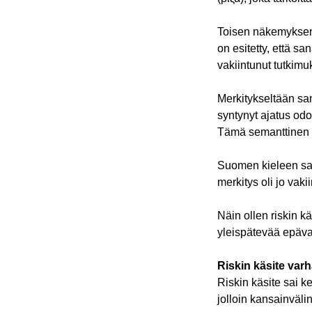
Toisen näkemyksen m
on esitetty, että sa
vakiintunut tutkimu
Merkitykseltään sa
syntynyt ajatus od
Tämä semanttinen m
Suomen kieleen sana
merkitys oli jo vak
Näin ollen riskin k
yleispätevää epäva
Riskin käsite va
Riskin käsite sai 
jolloin kansainvälin