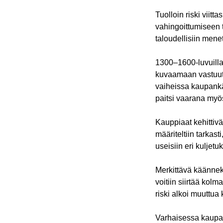
Tuolloin riski viitt
vahingoittumiseen t
taloudellisiin menet
1300–1600-luvuilla r
kuvaamaan vastuuta
vaiheissa kaupankäy
paitsi vaarana myö
Kauppiaat kehittivä
määriteltiin tarkast
useisiin eri kuljetu
Merkittävä käänneko
voitiin siirtää ko
riski alkoi muuttua 
Varhaisessa kaupank