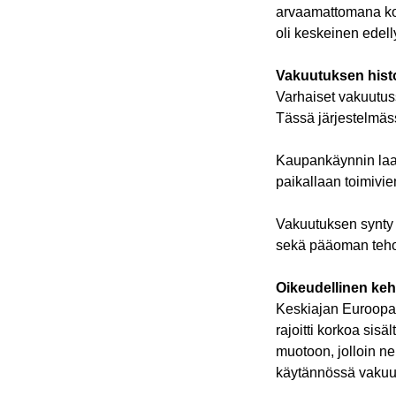
arvaamattomana koht
oli keskeinen edelly
Vakuutuksen histo
Varhaiset vakuutuss
Tässä järjestelmäss
Kaupankäynnin laaje
paikallaan toimivien
Vakuutuksen synty l
sekä pääoman teh
Oikeudellinen ke
Keskiajan Euroopass
rajoitti korkoa sis
muotoon, jolloin ne
käytännössä vakuu