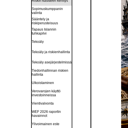
Riskin käsitteen kehitys
Sopimuskumppanin
valinta
Sääntely ja
riskiperusteisuus
Tapaus Islannin
tuhkapilvi
Tekoäly
Tekoäly ja riskienhallinta
Tekoäly asejärjestelmissä
Tiedonhallinnan riskien
hallinta
Ulkoistaminen
Verovarojen käyttö
investoinneissa
Vientivalvonta
WEF 2026 raportin
havainnot
Ylivoimainen este