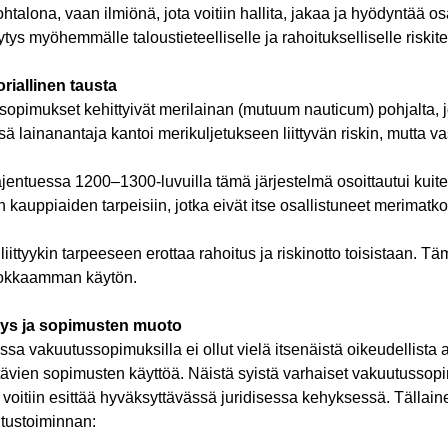
alona, vaan ilmiönä, jota voitiin hallita, jakaa ja hyödyntää o
tys myöhemmälle taloustieteelliselle ja rahoitukselliselle riskite
riallinen tausta
opimukset kehittyivät merilainan (mutuum nauticum) pohjalta, jok
ä lainanantaja kantoi merikuljetukseen liittyvän riskin, mutta 
ntuessa 1200–1300-luvuilla tämä järjestelmä osoittautui kuitenki
 kauppiaiden tarpeisiin, jotka eivät itse osallistuneet merimatko
iittyykin tarpeeseen erottaa rahoitus ja riskinotto toisistaan.
okkaamman käytön.
hys ja sopimusten muoto
a vakuutussopimuksilla ei ollut vielä itsenäistä oikeudellista a
ältävien sopimusten käyttöä. Näistä syistä varhaiset vakuutussop
 voitiin esittää hyväksyttävässä juridisessa kehyksessä. Tällaine
tustoiminnan: