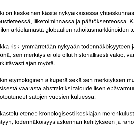
ki on keskeinen käsite nykyaikaisessa yhteiskunnassa
oustieteessä, liiketoiminnassa ja päätöksenteossa. K
ilön arkielämästä globaalien rahoitusmarkkinoiden t
kka riski ymmärretään nykyään todennäköisyyteen j
iönä, sen merkitys ei ole ollut historiallisesti vakio, v
kittävästi ajan myötä.
kin etymologinen alkuperä sekä sen merkityksen mu
sisestä vaarasta abstraktiksi taloudellisen epävarmu
toutuneet satojen vuosien kuluessa.
kastelu etenee kronologisesti keskiajan merenkulus
tyyn, todennäköisyyslaskennan kehitykseen ja rahoi