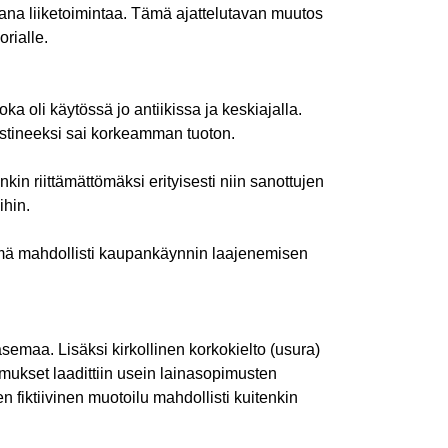
sana liiketoimintaa. Tämä ajattelutavan muutos
orialle.
a oli käytössä jo antiikissa ja keskiajalla.
vastineeksi sai korkeamman tuoton.
n riittämättömäksi erityisesti niin sanottujen
ihin.
 Tämä mahdollisti kaupankäynnin laajenemisen
semaa. Lisäksi kirkollinen korkokielto (usura)
imukset laadittiin usein lainasopimusten
n fiktiivinen muotoilu mahdollisti kuitenkin