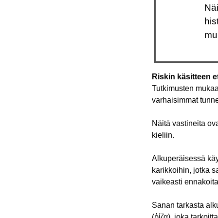
Näi
his
muu
Riskin käsitteen 
Tutkimusten mukaan
varhaisimmat tunnet
Näitä vastineita ov
kieliin.
Alkuperäisessä käytö
karikkoihin, jotka s
vaikeasti ennakoit
Sanan tarkasta alku
(ῥίζα), joka tarkoit