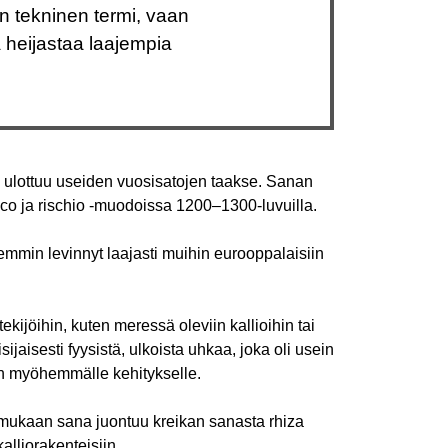
än tekninen termi, vaan
ka heijastaa laajempia
 ulottuu useiden vuosisatojen taakse. Sanan
isco ja rischio -muodoissa 1200–1300-luvuilla.
emmin levinnyt laajasti muihin eurooppalaisiin
ekijöihin, kuten meressä oleviin kallioihin tai
sijaisesti fyysistä, ulkoista uhkaa, joka oli usein
en myöhemmälle kehitykselle.
n mukaan sana juontuu kreikan sanasta rhiza
kalliorakenteisiin.