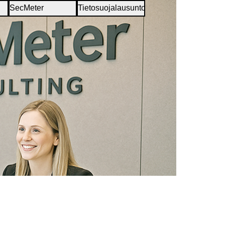
SecMeter
Tietosuojalausunto