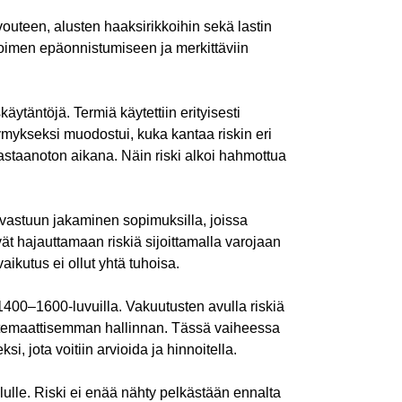
osvouteen, alusten haaksirikkoihin sekä lastin
toimen epäonnistumiseen ja merkittäviin
äytäntöjä. Termiä käytettiin erityisesti
mykseksi muodostui, kuka kantaa riskin eri
astaanoton aikana. Näin riski alkoi hahmottua
li vastuun jakaminen sopimuksilla, joissa
kivät hajauttamaan riskiä sijoittamalla varojaan
aikutus ei ollut yhtä tuhoisa.
1400–1600-luvuilla. Vakuutusten avulla riskiä
systemaattisemman hallinnan. Tässä vaiheessa
i, jota voitiin arvioida ja hinnoitella.
lulle. Riski ei enää nähty pelkästään ennalta