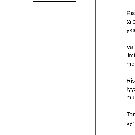
Ris
tal
yks
Vai
ilm
mer
Ris
fyy
muo
Tar
syn