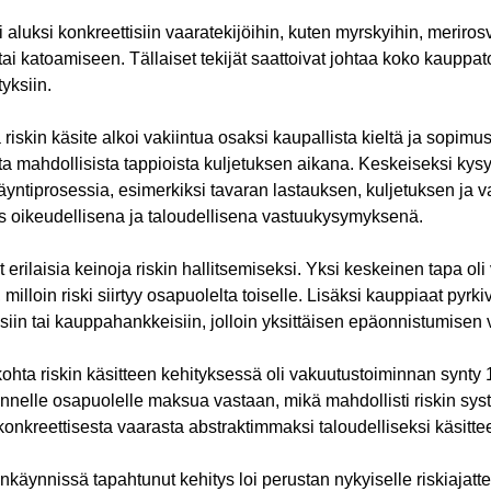
asi aluksi konkreettisiin vaaratekijöihin, kuten myrskyihin, merir
ai katoamiseen. Tällaiset tekijät saattoivat johtaa koko kauppa
yksiin.
iskin käsite alkoi vakiintua osaksi kaupallista kieltä ja sopimusk
 mahdollisista tappioista kuljetuksen aikana. Keskeiseksi kysy
ntiprosessia, esimerkiksi tavaran lastauksen, kuljetuksen ja v
s oikeudellisena ja taloudellisena vastuukysymyksenä.
t erilaisia keinoja riskin hallitsemiseksi. Yksi keskeinen tapa o
i, milloin riski siirtyy osapuolelta toiselle. Lisäksi kauppiaat pyr
ksiin tai kauppahankkeisiin, jolloin yksittäisen epäonnistumisen v
hta riskin käsitteen kehityksessä oli vakuutustoiminnan synty 
lmannelle osapuolelle maksua vastaan, mikä mahdollisti riskin 
konkreettisesta vaarasta abstraktimmaksi taloudelliseksi käsitteeks
äynnissä tapahtunut kehitys loi perustan nykyiselle riskiajatte