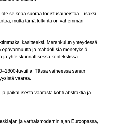
 ole selkeää suoraa todistusaineistoa. Lisäksi
 elantoa, mutta tämä tulkinta on vähemmän
aktimmaksi käsitteeksi. Merenkulun yhteydessä
ä epävarmuutta ja mahdollisia menetyksiä.
 ja yhteiskunnallisessa kontekstissa.
700–1800-luvuilla. Tässä vaiheessa sanan
yysistä vaaraa.
ja paikallisesta vaarasta kohti abstraktia ja
keskiajan ja varhaismodernin ajan Euroopassa,