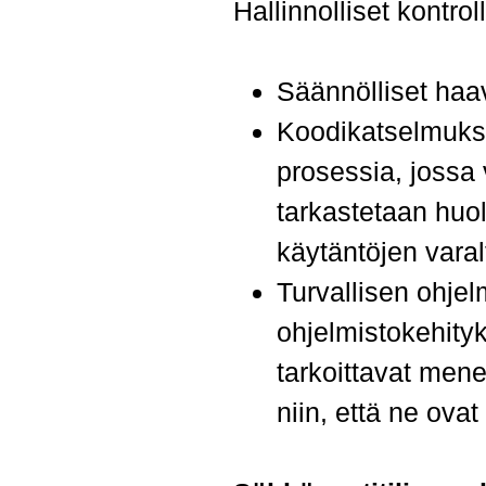
Hallinnolliset kontroll
Ohita valikko
Säännölliset haa
Koodikatselmukset
prosessia, jossa 
tarkastetaan huol
käytäntöjen varal
Turvallisen ohjel
ohjelmistokehity
tarkoittavat mene
niin, että ne ovat