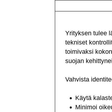
Yrityksen tulee l
tekniset kontroll
toimivaksi kokon
suojan kehittynei
Vahvista identit
Käytä kalast
Minimoi oikeu