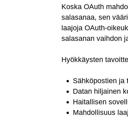
Koska OAuth mahdolli
salasanaa, sen vääri
laajoja OAuth-oikeuk
salasanan vaihdon j
Hyökkäysten tavoittei
Sähköpostien ja 
Datan hiljainen ko
Haitallisen sove
Mahdollisuus laaj