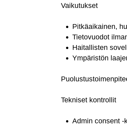
Vaikutukset
Pitkäaikainen, h
Tietovuodot ilman
Haitallisten sove
Ympäristön laaje
Puolustustoimenpite
Tekniset kontrollit
Admin consent -kä