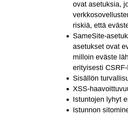
ovat asetuksia, j
verkkosovellusten
riskiä, että eväs
SameSite-asetuks
asetukset ovat ev
milloin eväste l
erityisesti CSRF
Sisällön turvalli
XSS-haavoittuvuu
Istuntojen lyhyt 
Istunnon sitomine