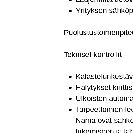
Yrityksen sähkö
Puolustustoimenpite
Tekniset kontrollit
Kalastelunkestä
Hälytykset kriitt
Ulkoisten automa
Tarpeettomien l
Nämä ovat sähköp
lukemiseen ja lä