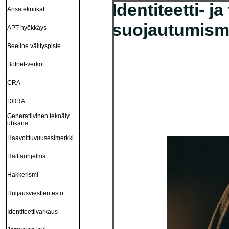
Identiteetti- 
Ansatekniikat
suojautumisma
APT-hyökkäys
Beeline välityspiste
Botnet-verkot
CRA
DORA
Generatiivinen tekoäly
uhkana
Haavoittuvuusesimerkki
Haittaohjelmat
Hakkerismi
Huijausviestien esto
Identiteettivarkaus