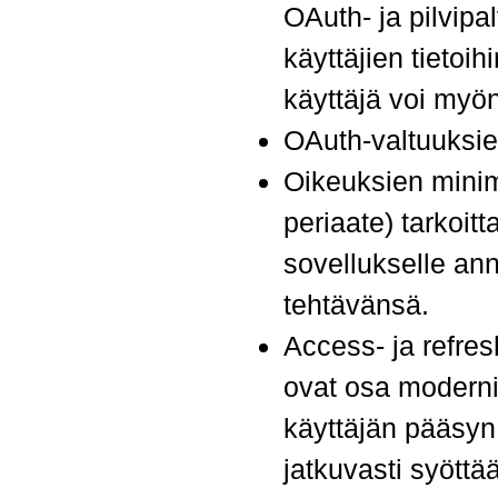
OAuth- ja pilvipa
käyttäjien tietoih
käyttäjä voi myön
OAuth-valtuuksien
Oikeuksien minimo
periaate) tarkoitt
sovellukselle ann
tehtävänsä.
Access- ja refres
ovat osa modernia
käyttäjän pääsyn 
jatkuvasti syöttää