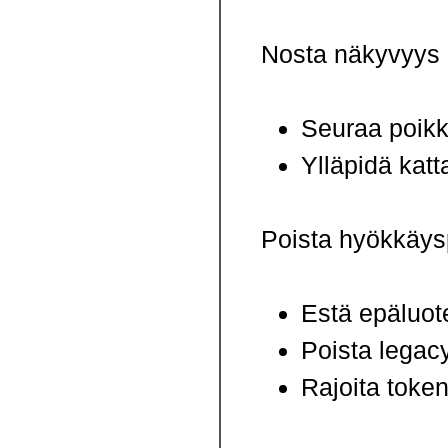
Nosta näkyvyys 
Seuraa poikke
Ylläpidä katt
Poista hyökkäys
Estä epäluote
Poista legacy
Rajoita token