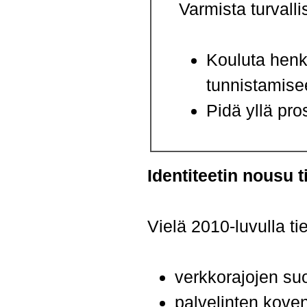
Varmista turvalli
Kouluta henki
tunnistamise
Pidä yllä pro
Identiteetin nousu 
Vielä 2010-luvulla ti
verkkorajojen su
palvelinten kove