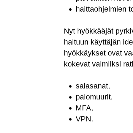
haittaohjelmien t
Nyt hyökkääjät pyrk
haltuun käyttäjän ide
hyökkäykset ovat vaar
kokevat valmiiksi rat
salasanat,
palomuurit,
MFA,
VPN.