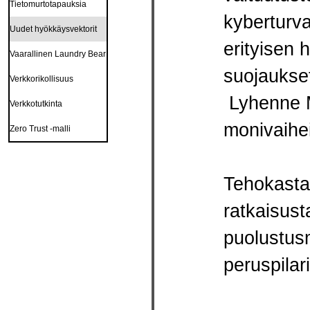
Tietomurtotapauksia
kyberturva
Uudet hyökkäysvektorit
erityisen h
Vaarallinen Laundry Bear
suojaukset
Verkkorikollisuus
Lyhenne MF
Verkkotutkinta
monivaihei
Zero Trust -malli
Tehokasta 
ratkaisust
puolustusm
peruspilari