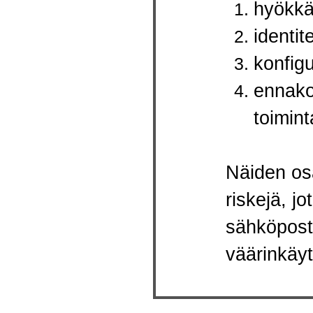
hyökkä
identit
konfigu
ennako
toimint
Näiden osa
riskejä, j
sähköposti
väärinkäyt