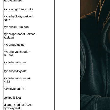
Jarovajan laki
Kiina on globaali uhka
Kyberhyökkäysvektorit
2026
Kyberisku Puolaan
Kyberoperaatiot Saksaa
vastaan
Kyberpuolustus
Kyberturvallisuuden
muutos
Kyberturvallisuus
Kyberkyvykkyydet
Kyberturvallisuuslaki
NIS2
Käyttövaltuudet
Lokipolitiikka
Milano–Cortina 2026 -
hyökkäykset