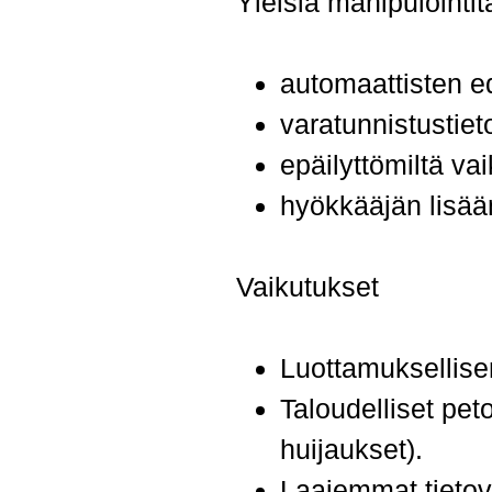
Yleisiä manipulointit
automaattisten e
varatunnistustie
epäilyttömiltä va
hyökkääjän lisäämi
Vaikutukset
Luottamuksellise
Taloudelliset pet
huijaukset).
Laajemmat tietov