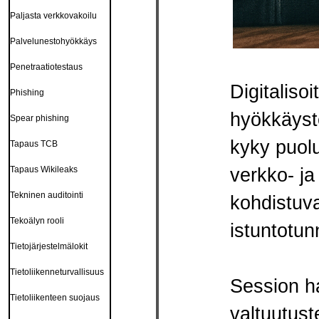
Paljasta verkkovakoilu
Palvelunestohyökkäys
Penetraatiotestaus
Digitaliso
Phishing
hyökkäyste
Spear phishing
kyky puolu
Tapaus TCB
verkko- ja
Tapaus Wikileaks
Tekninen auditointi
kohdistuva
Tekoälyn rooli
istuntotun
Tietojärjestelmälokit
Tietoliikenneturvallisuus
Session ha
Tietoliikenteen suojaus
valtuutus