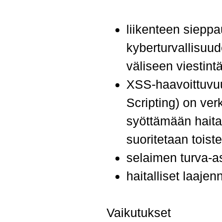
liikenteen sieppa
kyberturvallisuu
väliseen viestint
XSS-haavoittuvu
Scripting) on ve
syöttämään haital
suoritetaan toist
selaimen turva-as
haitalliset laajen
Vaikutukset