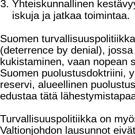
Yhteiskunnallinen kestävyy
iskuja ja jatkaa toimintaa.
Suomen turvallisuuspolitiikka
(deterrence by denial), jossa
kukistaminen, vaan nopean so
Suomen puolustusdoktriini, yl
reservi, alueellinen puolust
edustaa tätä lähestymistapaa
Turvallisuuspolitiikka on myös
Valtionjohdon lausunnot eivä