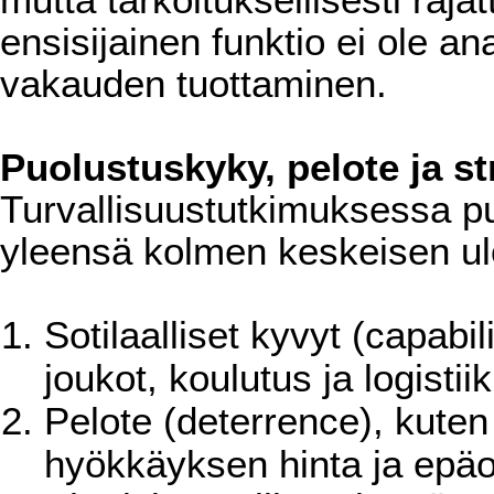
mutta tarkoituksellisesti raja
ensisijainen funktio ei ole an
vakauden tuottaminen.
Puolustuskyky, pelote ja st
Turvallisuustutkimuksessa p
yleensä kolmen keskeisen ul
Sotilaalliset kyvyt (capabil
joukot, koulutus ja logistii
Pelote (deterrence), kute
hyökkäyksen hinta ja epäo