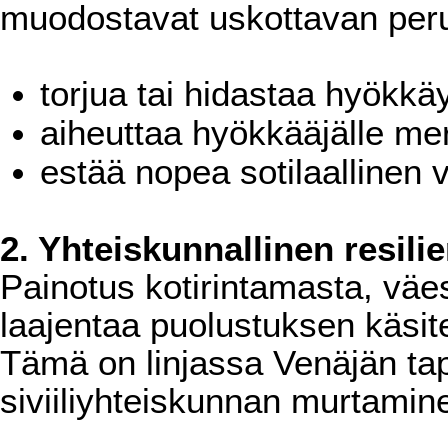
muodostavat uskottavan peru
torjua tai hidastaa hyökkä
aiheuttaa hyökkääjälle merk
estää nopea sotilaallinen v
2. Yhteiskunnallinen resili
Painotus kotirintamasta, väe
laajentaa puolustuksen käsite
Tämä on linjassa Venäjän ta
siviiliyhteiskunnan murtamin