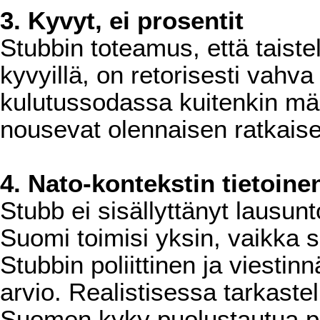
3. Kyvyt, ei prosentit
Stubbin toteamus, että taiste
kyvyillä, on retorisesti vahva
kulutussodassa kuitenkin mää
nousevat olennaisen ratkaisev
4. Nato-kontekstin tietoin
Stubb ei sisällyttänyt lausun
Suomi toimisi yksin, vaikka 
Stubbin poliittinen ja viestinnä
arvio. Realistisessa tarkaste
Suomen kyky puolustautua pi