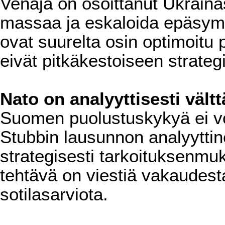
Venäjä on osoittanut Ukrain
massaa ja eskaloida epäsym
ovat suurelta osin optimoitu
eivät pitkäkestoiseen strate
Nato on analyyttisesti vält
Suomen puolustuskykyä ei voi
Stubbin lausunnon analyyttin
strategisesti tarkoituksenmuka
tehtävä on viestiä vakaudesta
sotilasarviota.