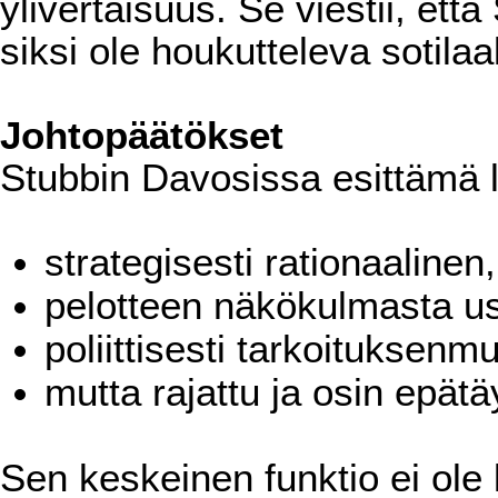
ylivertaisuus. Se viestii, et
siksi ole houkutteleva sotilaa
Johtopäätökset
Stubbin Davosissa esittämä 
strategisesti rationaalinen,
pelotteen näkökulmasta us
poliittisesti tarkoituksenm
mutta rajattu ja osin epätä
Sen keskeinen funktio ei ole k