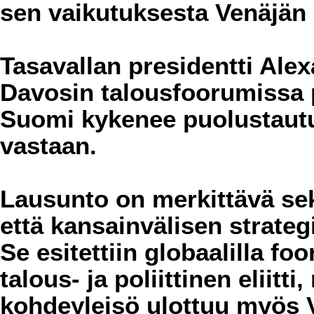
sen vaikutuksesta Venäjän 
Tasavallan presidentti Alex
Davosin talousfoorumissa p
Suomi kykenee puolustautu
vastaan.
Lausunto on merkittävä sek
että kansainvälisen strate
Se esitettiin globaalilla foo
talous- ja poliittinen eliitt
kohdeyleisö ulottuu myös V