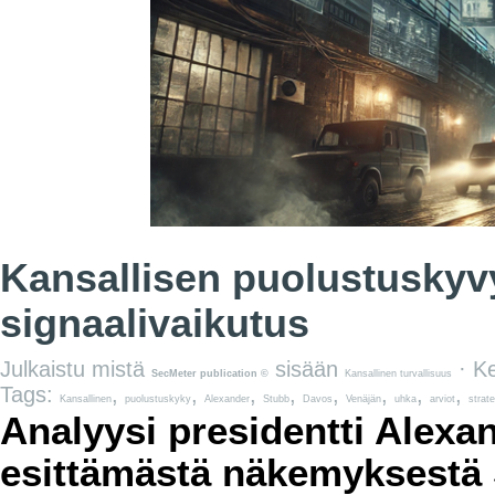
Kansallisen puolustuskyvy
signaalivaikutus
Julkaistu mistä
sisään
· Ke
SecMeter publication ©
Kansallinen turvallisuus
Tags:
,
,
,
,
,
,
,
,
Kansallinen
puolustuskyky
Alexander
Stubb
Davos
Venäjän
uhka
arviot
strat
Analyysi presidentti Alexa
esittämästä näkemyksestä