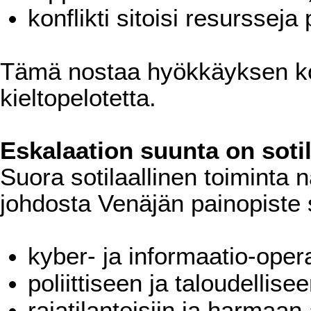
konflikti sitoisi resursseja
Tämä nostaa hyökkäyksen koe
kieltopelotetta.
Eskalaation suunta on sotil
Suora sotilaallinen toiminta n
johdosta Venäjän painopiste s
kyber- ja informaatio-opera
poliittiseen ja taloudellis
rajatilanteisiin ja harmaan