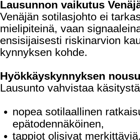
Lausunnon vaikutus Venäjä
Venäjän sotilasjohto ei tarka
mielipiteinä, vaan signaaleina
ensisijaisesti riskinarvion ka
kynnyksen kohde.
Hyökkäyskynnyksen nous
Lausunto vahvistaa käsitystä,
nopea sotilaallinen ratka
epätodennäköinen,
tappiot olisivat merkittäviä,